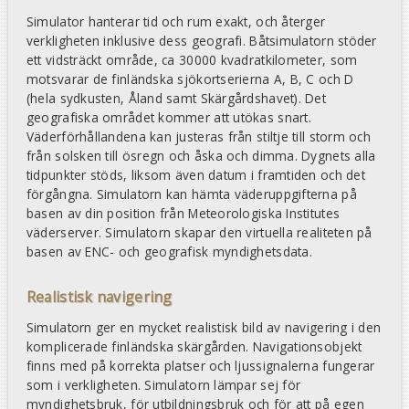
Simulator hanterar tid och rum exakt, och återger
verkligheten inklusive dess geografi. Båtsimulatorn stöder
ett vidsträckt område, ca 30000 kvadratkilometer, som
motsvarar de finländska sjökortserierna A, B, C och D
(hela sydkusten, Åland samt Skärgårdshavet). Det
geografiska området kommer att utökas snart.
Väderförhållandena kan justeras från stiltje till storm och
från solsken till ösregn och åska och dimma. Dygnets alla
tidpunkter stöds, liksom även datum i framtiden och det
förgångna. Simulatorn kan hämta väderuppgifterna på
basen av din position från Meteorologiska Institutes
väderserver. Simulatorn skapar den virtuella realiteten på
basen av ENC- och geografisk myndighetsdata.
Realistisk navigering
Simulatorn ger en mycket realistisk bild av navigering i den
komplicerade finländska skärgården. Navigationsobjekt
finns med på korrekta platser och ljussignalerna fungerar
som i verkligheten. Simulatorn lämpar sej för
myndighetsbruk, för utbildningsbruk och för att på egen