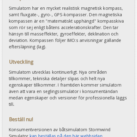
Simulatorn har en mycket realistisk magnetisk kompass,
samt fluxgate-, gyro-, GPS-kompasser. Den magnetiska
kompassen är en "matematiskt upphängd" kompasskiva
som rör sej enligt båtens accelerationskrafter. Den tar
hänsyn till masseffekter, gyroeffekter, deklination och
deviation. Kompassen följer IMO:s anvisningar gällande
eftersläpning (lag).
Utveckling
Simulatorn utvecklas kontinuerligt. Nya områden
tillkommer, tekniska detaljer slipas och helt nya
egenskaper tillkommer. I framtiden kommer simulatorn
även att vara en seglingssimulator i konsumentändan
medan egenskaper och versioner för professionella läggs
till
.
Beställ nu!
Konsumentversionen av båtsimulatorn Stormwind
Simulator
kan beställas på den här webbsidan
.