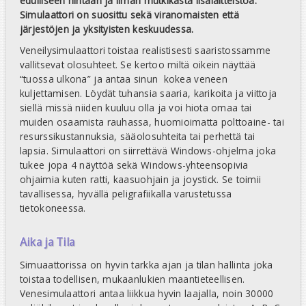
edulliseen hintaan ja ilman mutkikasta lisälaitteistoa.
Simulaattori on suosittu sekä viranomaisten että
järjestöjen ja yksityisten keskuudessa.
Veneilysimulaattori toistaa realistisesti saaristossamme
vallitsevat olosuhteet. Se kertoo miltä oikein näyttää
“tuossa ulkona” ja antaa sinun kokea veneen
kuljettamisen. Löydät tuhansia saaria, karikoita ja viittoja
siellä missä niiden kuuluu olla ja voi hiota omaa tai
muiden osaamista rauhassa, huomioimatta polttoaine- tai
resurssikustannuksia, sääolosuhteita tai perhettä tai
lapsia. Simulaattori on siirrettävä Windows-ohjelma joka
tukee jopa 4 näyttöä sekä Windows-yhteensopivia
ohjaimia kuten ratti, kaasuohjain ja joystick. Se toimii
tavallisessa, hyvällä peligrafiikalla varustetussa
tietokoneessa.
Aika ja Tila
Simuaattorissa on hyvin tarkka ajan ja tilan hallinta joka
toistaa todellisen, mukaanlukien maantieteellisen.
Venesimulaattori antaa liikkua hyvin laajalla, noin 30000