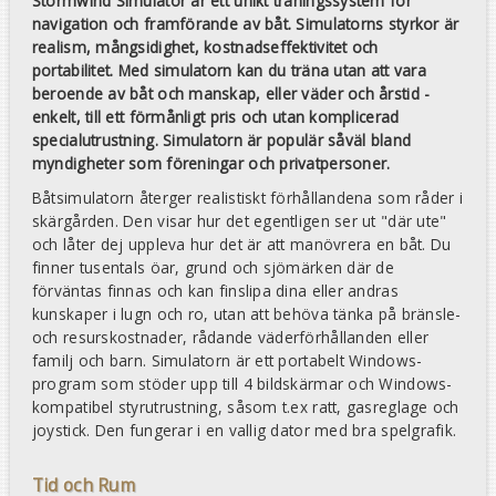
Stormwind Simulator är ett unikt träningssystem för
navigation och framförande av båt. Simulatorns styrkor är
realism, mångsidighet, kostnadseffektivitet och
portabilitet. Med simulatorn
kan du träna utan att vara
beroende av båt och manskap, eller väder och årstid -
enkelt, till ett förmånligt pris och utan komplicerad
specialutrustning. Simulatorn är populär såväl bland
myndigheter som föreningar och privatpersoner.
Båtsimulatorn återger realistiskt förhållandena som råder i
skärgården. Den visar hur det egentligen ser ut "där ute"
och låter dej uppleva hur det är att manövrera en båt. Du
finner tusentals öar, grund och sjömärken där de
förväntas finnas och kan finslipa dina eller andras
kunskaper i lugn och ro, utan att behöva tänka på bränsle-
och resurskostnader, rådande väderförhållanden eller
familj och barn. Simulatorn är ett portabelt Windows-
program som stöder upp till 4 bildskärmar och Windows-
kompatibel styrutrustning, såsom t.ex ratt, gasreglage och
joystick. Den fungerar i en vallig dator med bra spelgrafik.
Tid och Rum