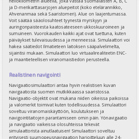
neliökilometrin alueella, joka vastaa suomalaisten A, B, C
ja D-merikarttasarjojen aluepeitot (koko etelärannikko,
Ahvenanmaa sekä Saaristomeri). Alue on laajentumassa.
Voit säätää sääolosuhteet tyynestä myrskyyn ja
auringonpaisteesta kaatosateeseen ukkoskuuroineen ja
sumuineen. Vuorokauden kaikki ajat ovat tuettuna, kuten
päiväykset tulevaisuudessa ja menneessä. Simulaattori voi
hakea säätiedot Ilmatieteen laitoksen sääpalvelimelta,
sijaintisi mukaan. Simulaattori luo virtuaalirealiteetin ENC-
ja maantieteellisen viranomaistiedon perusteella.
Realistinen navigointi
Navigaatiosimulaattori antaa hyvin realistisen kuvan
navigaatiosta suomen mutkikkaassa saaristossa.
Navigaatio-objektit ovat mukana niiden oikeissa paikoissa
ja valomerkit toimivat kuten todellisuudessa. Simulaattori
soveltuu viranomaiskäyttöön, koulutukseen ja
navigointitaitojen parantamiseen omin päin. Yönavigaatio
ja navigaatio vaikeissa olosuhteissa tekevät
simulaattorista ainutlaatuisen! Simulaattori soveltuu
erityisesti suurnopeusnavigaation harjoitteluun alle 24-