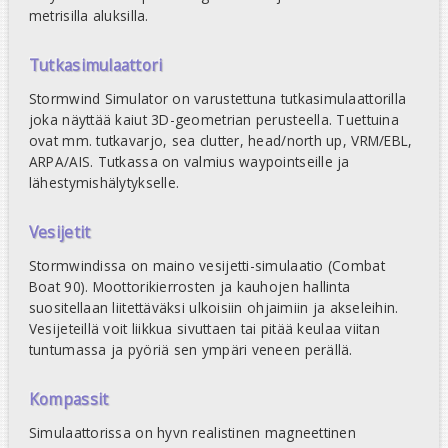
metrisilla aluksilla.
Tutkasimulaattori
Stormwind Simulator on varustettuna tutkasimulaattorilla
joka näyttää kaiut 3D-geometrian perusteella. Tuettuina
ovat mm. tutkavarjo, sea clutter, head/north up, VRM/EBL,
ARPA/AIS. Tutkassa on valmius waypointseille ja
lähestymishälytykselle.
Vesijetit
Stormwindissa on maino vesijetti-simulaatio (Combat
Boat 90). Moottorikierrosten ja kauhojen hallinta
suositellaan liitettäväksi ulkoisiin ohjaimiin ja akseleihin.
Vesijeteillä voit liikkua sivuttaen tai pitää keulaa viitan
tuntumassa ja pyöriä sen ympäri veneen perällä.
Kompassit
Simulaattorissa on hyvn realistinen magneettinen