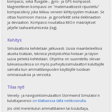
kompassi, sekä fluxgate-, gyro- ja GPS-kompassit.
Magneettinen kompassi on "matemaattisesti ripustettu"
kompassilevy joka liikkuu veneen kiihtyvyyden mukaan. Se
ottaa huomioon massa- ja gyroefektit sekä deklinaation
ja deviaation. Kompassi noudattaa IMO:n määräykset
jäljelle laahaantumisesta (lag).
Kehitys
Simulaattoria kehitetään jatkuvasti. Uusia maantieteellisiä
alueita lisätään, teknisiä yksityiskohtia hiotaan ja täysin
uusia piirteitä kehitetään. Ohjelma on suunniteltu olevan
tulevaisuudessa on myös purhejdussimulaattori kuluttajille
samalla kun ammattilaispuolen käyttäjille luodaan
ominaisuuksia ja versioita.
Tilaa nyt!
Veneily- ja navigointisimulaattori Stormwind Simulator:n
kuluttajaversio
on tilattavissa tällä verkkosivulla
.
Jos olet merenkulun ammattilainen tai kouluttaja,