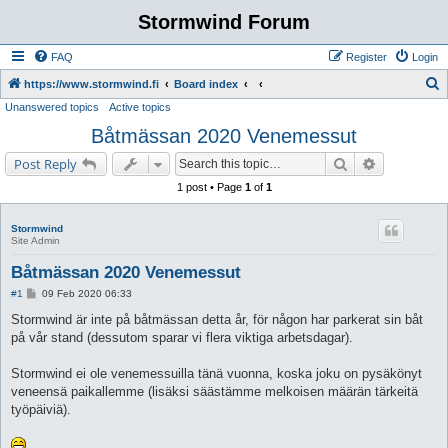
Stormwind Forum
FAQ
Register
Login
S
https://www.stormwind.fi
Board index
Unanswered topics
Active topics
e
Båtmässan 2020 Venemessut
a
r
Search
Advanced s
Post Reply
c
1 post • Page
1
of
1
h
Stormwind
Site Admin
Båtmässan 2020 Venemessut
P
#1
09 Feb 2020 06:33
o
s
Stormwind är inte på båtmässan detta år, för någon har parkerat sin båt
t
på vår stand (dessutom sparar vi flera viktiga arbetsdagar).
Stormwind ei ole venemessuilla tänä vuonna, koska joku on pysäkönyt
veneensä paikallemme (lisäksi säästämme melkoisen määrän tärkeitä
työpäiviä).