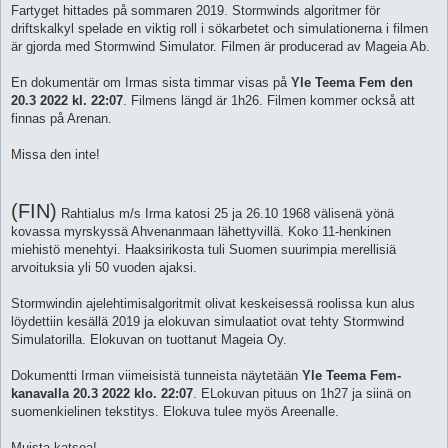
Fartyget hittades på sommaren 2019. Stormwinds algoritmer för
driftskalkyl spelade en viktig roll i sökarbetet och simulationerna i filmen
är gjorda med Stormwind Simulator. Filmen är producerad av Mageia Ab.
En dokumentär om Irmas sista timmar visas på
Yle Teema Fem den
20.3 2022 kl. 22:07
. Filmens längd är 1h26. Filmen kommer också att
finnas på Arenan.
Missa den inte!
(FIN)
Rahtialus m/s Irma katosi 25 ja 26.10 1968 välisenä yönä
kovassa myrskyssä Ahvenanmaan lähettyvillä. Koko 11-henkinen
miehistö menehtyi. Haaksirikosta tuli Suomen suurimpia merellisiä
arvoituksia yli 50 vuoden ajaksi.
Stormwindin ajelehtimisalgoritmit olivat keskeisessä roolissa kun alus
löydettiin kesällä 2019 ja elokuvan simulaatiot ovat tehty Stormwind
Simulatorilla. Elokuvan on tuottanut Mageia Oy.
Dokumentti Irman viimeisistä tunneista näytetään
Yle Teema Fem-
kanavalla 20.3 2022 klo. 22:07
. ELokuvan pituus on 1h27 ja siinä on
suomenkielinen tekstitys. Elokuva tulee myös Areenalle.
Muista katsoa!