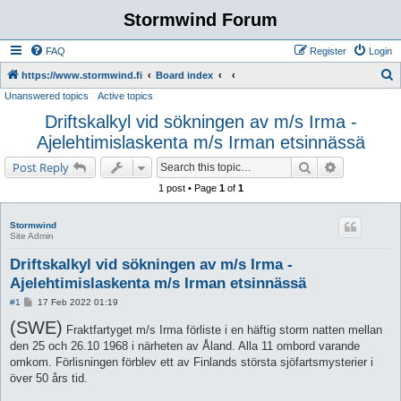
Stormwind Forum
FAQ
Register
Login
S
https://www.stormwind.fi
Board index
Unanswered topics
Active topics
e
Driftskalkyl vid sökningen av m/s Irma -
a
Ajelehtimislaskenta m/s Irman etsinnässä
r
c
Search
Advanced s
Post Reply
h
1 post • Page
1
of
1
Stormwind
Site Admin
Driftskalkyl vid sökningen av m/s Irma -
Ajelehtimislaskenta m/s Irman etsinnässä
P
#1
17 Feb 2022 01:19
o
(SWE)
s
Fraktfartyget m/s Irma förliste i en häftig storm natten mellan
t
den 25 och 26.10 1968 i närheten av Åland. Alla 11 ombord varande
omkom. Förlisningen förblev ett av Finlands största sjöfartsmysterier i
över 50 års tid.