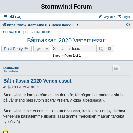
Stormwind Forum
FAQ
Register
Login
S
https://www.stormwind.fi
Board index
Unanswered topics
Active topics
e
Båtmässan 2020 Venemessut
a
r
Search
Advanced s
Post Reply
c
1 post • Page
1
of
1
h
Stormwind
Site Admin
Båtmässan 2020 Venemessut
P
#1
09 Feb 2020 06:33
o
s
Stormwind är inte på båtmässan detta år, för någon har parkerat sin båt
t
på vår stand (dessutom sparar vi flera viktiga arbetsdagar).
Stormwind ei ole venemessuilla tänä vuonna, koska joku on pysäkönyt
veneensä paikallemme (lisäksi säästämme melkoisen määrän tärkeitä
työpäiviä).