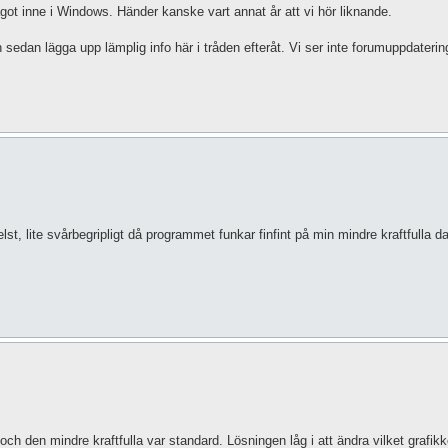
ågot inne i Windows. Händer kanske vart annat år att vi hör liknande.
sedan lägga upp lämplig info här i tråden efteråt. Vi ser inte forumuppdaterin
st, lite svårbegripligt då programmet funkar finfint på min mindre kraftfulla da
och den mindre kraftfulla var standard. Lösningen låg i att ändra vilket grafik