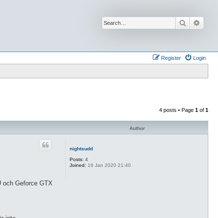
Search
Advan
Register
Login
4 posts • Page
1
of
1
Author
nightsudd
Posts:
4
Joined:
16 Jan 2020 21:40
 U och Geforce GTX