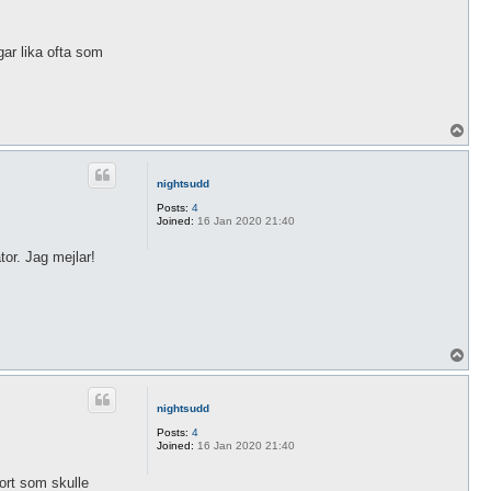
gar lika ofta som
T
o
p
nightsudd
Posts:
4
Joined:
16 Jan 2020 21:40
tor. Jag mejlar!
T
o
p
nightsudd
Posts:
4
Joined:
16 Jan 2020 21:40
kort som skulle