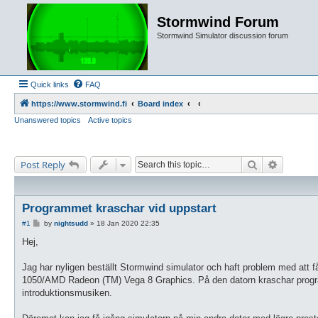
Stormwind Forum
Stormwind Simulator discussion forum
Quick links
FAQ
https://www.stormwind.fi
Board index
Unanswered topics
Active topics
Search
Advanced
Post Reply
Programmet kraschar vid uppstart
P
#1
by
nightsudd
»
18 Jan 2020 22:35
o
s
Hej,
t
Jag har nyligen beställt Stormwind simulator och haft problem med att
1050/AMD Radeon (TM) Vega 8 Graphics. På den datorn kraschar programme
introduktionsmusiken.