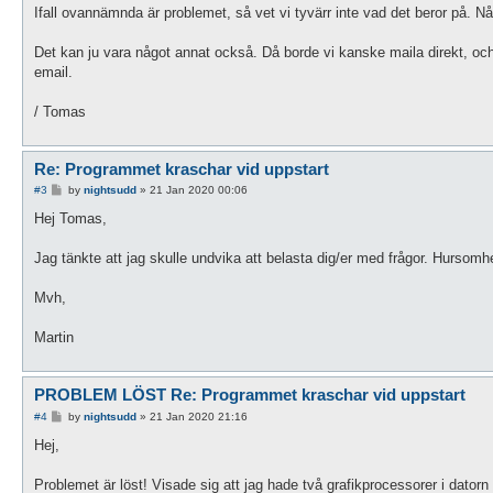
Ifall ovannämnda är problemet, så vet vi tyvärr inte vad det beror på. N
Det kan ju vara något annat också. Då borde vi kanske maila direkt, och 
email.
/ Tomas
Re: Programmet kraschar vid uppstart
P
#3
by
nightsudd
»
21 Jan 2020 00:06
o
s
Hej Tomas,
t
Jag tänkte att jag skulle undvika att belasta dig/er med frågor. Hursomhel
Mvh,
Martin
PROBLEM LÖST Re: Programmet kraschar vid uppstart
P
#4
by
nightsudd
»
21 Jan 2020 21:16
o
s
Hej,
t
Problemet är löst! Visade sig att jag hade två grafikprocessorer i datorn 