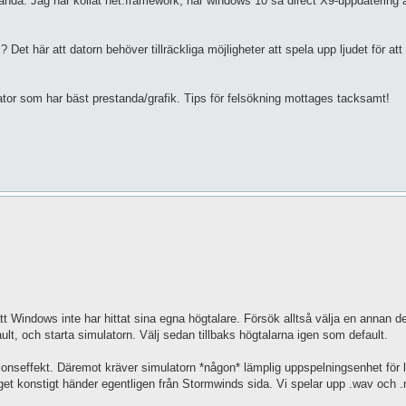
nda. Jag har kollat net.framework, har windows 10 så direct X9-uppdatering ä
Det här att datorn behöver tillräckliga möjligheter att spela upp ljudet för att
dator som har bäst prestanda/grafik. Tips för felsökning mottages tacksamt!
tt Windows inte har hittat sina egna högtalare. Försök alltså välja en annan de
ult, och starta simulatorn. Välj sedan tillbaks högtalarna igen som default.
ionseffekt. Däremot kräver simulatorn *någon* lämplig uppspelningsenhet för lj
nget konstigt händer egentligen från Stormwinds sida. Vi spelar upp .wav och 