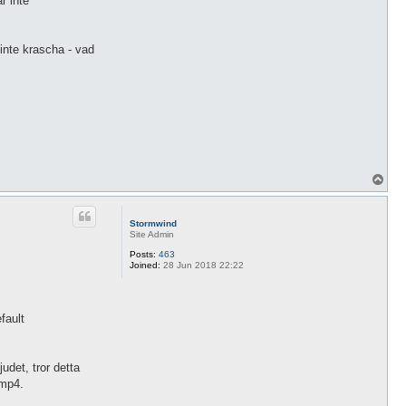
r inte
 inte krascha - vad
T
o
p
Stormwind
Site Admin
Posts:
463
Joined:
28 Jun 2018 22:22
fault
udet, tror detta
.mp4.