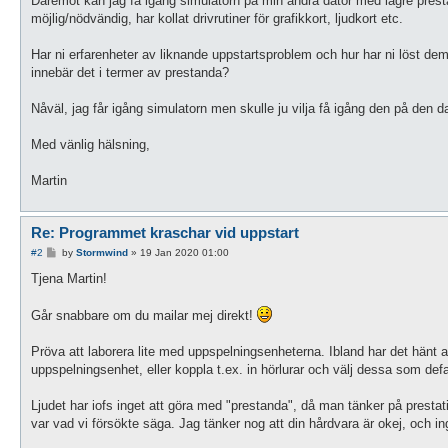
Däremot kan jag få igång simulatorn på min andra dator med lägre presta
möjlig/nödvändig, har kollat drivrutiner för grafikkort, ljudkort etc.
Har ni erfarenheter av liknande uppstartsproblem och hur har ni löst dem? 
innebär det i termer av prestanda?
Nåväl, jag får igång simulatorn men skulle ju vilja få igång den på den 
Med vänlig hälsning,
Martin
Re: Programmet kraschar vid uppstart
P
#2
by
Stormwind
»
19 Jan 2020 01:00
o
s
Tjena Martin!
t
Går snabbare om du mailar mej direkt!
Pröva att laborera lite med uppspelningsenheterna. Ibland har det hänt a
uppspelningsenhet, eller koppla t.ex. in hörlurar och välj dessa som defa
Ljudet har iofs inget att göra med "prestanda", då man tänker på prestat
var vad vi försökte säga. Jag tänker nog att din hårdvara är okej, och i