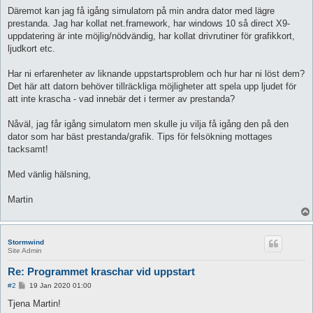
Däremot kan jag få igång simulatorn på min andra dator med lägre
prestanda. Jag har kollat net.framework, har windows 10 så direct X9-
uppdatering är inte möjlig/nödvändig, har kollat drivrutiner för grafikkort,
ljudkort etc.
Har ni erfarenheter av liknande uppstartsproblem och hur har ni löst dem?
Det här att datorn behöver tillräckliga möjligheter att spela upp ljudet för
att inte krascha - vad innebär det i termer av prestanda?
Nåväl, jag får igång simulatorn men skulle ju vilja få igång den på den
dator som har bäst prestanda/grafik. Tips för felsökning mottages
tacksamt!
Med vänlig hälsning,
Martin
Stormwind
Site Admin
Re: Programmet kraschar vid uppstart
P
#2
19 Jan 2020 01:00
o
s
Tjena Martin!
t