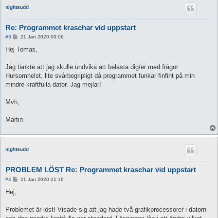
nightsudd
Re: Programmet kraschar vid uppstart
P
#3
21 Jan 2020 00:06
o
s
Hej Tomas,
t
Jag tänkte att jag skulle undvika att belasta dig/er med frågor.
Hursomhelst, lite svårbegripligt då programmet funkar finfint på min
mindre kraftfulla dator. Jag mejlar!
Mvh,
Martin
nightsudd
PROBLEM LÖST Re: Programmet kraschar vid uppstart
P
#4
21 Jan 2020 21:16
o
s
Hej,
t
Problemet är löst! Visade sig att jag hade två grafikprocessorer i datorn