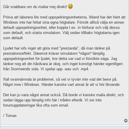
Går snabbare om du mailar mej direkt!
Pröva att laborera lite med uppspelningsenheterna. Ibland har det hänt att
Windows inte har hittat sina egna högtalare. Försök alltså välja en annan
default uppspelningsenhet, eller koppla t.ex. in hörlurar och välj dessa
som default, och starta simulatorn. Välj sedan tillbaks högtalarna igen
som default.
Ljudet har iofs inget att göra med "prestanda", då man tänker på
prestationseffekt. Däremot kräver simulatorn *någon* lämplig
uppspelningsenhet för ljudet, tror detta var vad vi försökte säga. Jag
tänker nog att din hårdvara är okej, och inget konstigt händer egentligen
från Stormwinds sida. Vi spelar upp .wav och .mp4.
Ifall ovannämnda är problemet, så vet vi tyvärr inte vad det beror på.
Något inne i Windows. Händer kanske vart annat år att vi hör liknande.
Det kan ju vara något annat också. Då borde vi kanske maila direkt, och
sedan lägga upp lämplig info här i tråden efteråt. Vi ser inte
forumuppdateringar lika ofta som email.
/ Tomas