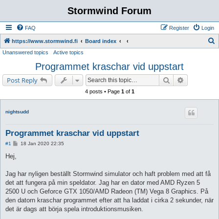
Stormwind Forum
FAQ
Register
Login
S
https://www.stormwind.fi
Board index
Unanswered topics
Active topics
e
Programmet kraschar vid uppstart
a
r
Search
Advanced s
Post Reply
c
4 posts • Page
1
of
1
h
nightsudd
Programmet kraschar vid uppstart
P
#1
18 Jan 2020 22:35
o
s
Hej,
t
Jag har nyligen beställt Stormwind simulator och haft problem med att få
det att fungera på min speldator. Jag har en dator med AMD Ryzen 5
2500 U och Geforce GTX 1050/AMD Radeon (TM) Vega 8 Graphics. På
den datorn kraschar programmet efter att ha laddat i cirka 2 sekunder, när
det är dags att börja spela introduktionsmusiken.