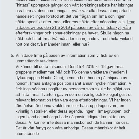
"hittats" upprepade gånger och vårt forskningsarbete har inbringat
oss flera av dessa noteringar. Tyvärr var alla dessa slumpartade
händelser; ingen förstod att det var frågan om Irma och ingen
sökte specifikt efter Irma, eller ens sökte efter någonting alls.
Irma
hittades av oss den 21.5 2019 på basen av vår driftskalkyl, våra
efterforskningar och sonar-sökningar på havet
. Skulle någon ha
sökt och hittat Irma två månader innan, hade vi, och hela Finland,
hört om det två månader innan, eller hur?
Vi hittade Irma på basen av information som vi fick av en
utomstående vrakletare
Vi känner till detta falsarium. Den 15.4 2019 kl. 18 gav Irma-
gruppens medlemmar MM och TG denna vrakletare (medlem i
dykargruppen Nautic Club), hemma hos honom på inbjudan av
honom, Irmas antagna position samt annan nyckelinformation. Vi
fick inga sådana uppgifter av personen som skulle ha hjälpt oss
att hitta Irma. Tvärtom gav vi som en vänlig och kollegial gest ut
relevant information från våra egna efterforskningar. Vi har ingen
förståelse för denna vrakletare eller hans uppdragsgivare, en
kvinnlig historiker, eller deras agenda. Ingen i Irma-gruppen, och
ingen bland de anhöriga hade någonsin tidigare kontaktats av
dessa. Vi känner inte dessa människor och de känner inte oss.
Det är vårt fartyg och våra anhöriga. Dessa människor är helt
utomstående.