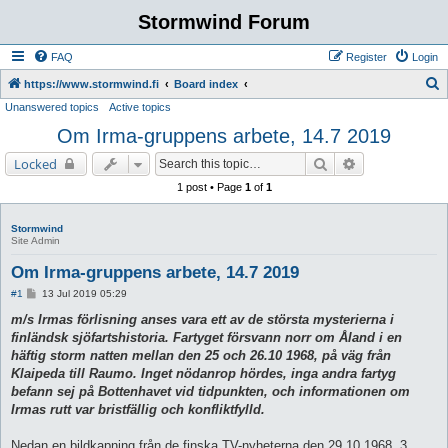
Stormwind Forum
FAQ
Register
Login
S
https://www.stormwind.fi
Board index
Unanswered topics
Active topics
e
Om Irma-gruppens arbete, 14.7 2019
a
r
Search
Advanced sear
Locked
c
1 post • Page
1
of
1
h
Stormwind
Site Admin
Om Irma-gruppens arbete, 14.7 2019
P
#1
13 Jul 2019 05:29
o
s
m/s Irmas förlisning anses vara ett av de största mysterierna i
t
finländsk sjöfartshistoria. Fartyget försvann norr om Åland i en
häftig storm natten mellan den 25 och 26.10 1968, på väg från
Klaipeda till Raumo. Inget nödanrop hördes, inga andra fartyg
befann sej på Bottenhavet vid tidpunkten, och informationen om
Irmas rutt var bristfällig och konfliktfylld.
Nedan en bildkapning från de finska TV-nyheterna den 29.10 1968, 3