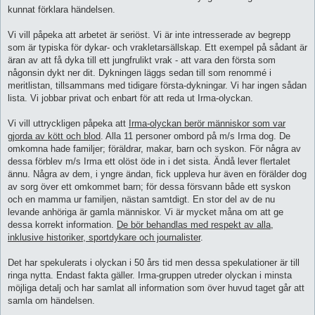
kunnat förklara händelsen.
Vi vill påpeka att arbetet är seriöst. Vi är inte intresserade av begrepp
som är typiska för dykar- och vrakletarsällskap. Ett exempel på sådant är
äran av att få dyka till ett jungfrulikt vrak - att vara den första som
någonsin dykt ner dit. Dykningen läggs sedan till som renommé i
meritlistan, tillsammans med tidigare första-dykningar. Vi har ingen sådan
lista. Vi jobbar privat och enbart för att reda ut Irma-olyckan.
Vi vill uttryckligen påpeka att
Irma-olyckan berör människor som var
gjorda av kött och blod
. Alla 11 personer ombord på m/s Irma dog. De
omkomna hade familjer; föräldrar, makar, barn och syskon. För några av
dessa förblev m/s Irma ett olöst öde in i det sista. Ändå lever flertalet
ännu. Några av dem, i yngre ändan, fick uppleva hur även en förälder dog
av sorg över ett omkommet barn; för dessa försvann både ett syskon
och en mamma ur familjen, nästan samtdigt. En stor del av de nu
levande anhöriga är gamla människor. Vi är mycket måna om att ge
dessa korrekt information.
De bör behandlas med respekt av alla,
inklusive historiker, sportdykare och journalister
.
Det har spekulerats i olyckan i 50 års tid men dessa spekulationer är till
ringa nytta. Endast fakta gäller. Irma-gruppen utreder olyckan i minsta
möjliga detalj och har samlat all information som över huvud taget går att
samla om händelsen.