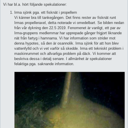
Vi har bl.a. hört följande spekulationer:
Irma sjönk pga. ett fisknät i propellern
Vi känner bra till tankegången. Det finns rester av fisknät runt
Irmas propelleraxel, detta noterade vi omedelbart. Se bilden nedan
från vår dykning den 22.5 2019. Fenomenet är vanligt, ett par av
Irma-gruppens medlemmar har upprepade gånger frigjort liknande
nät från fartyg i hamnarna. Vi har information som strider mot
denna hypotes, så den är osannolik. Irma sjönk för att hon blev
vattenfylld och vi vet varför så skedde. Irma ett tekniskt problem i
maskinrummet och allvarliga problem på däck. Vi kommer att
beskriva dessa i detalj senare. I allmänhet är spekulationer
felaktiga pga. saknande information.