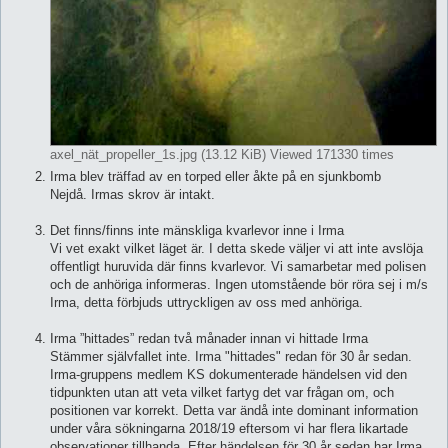
axel_nät_propeller_1s.jpg (13.12 KiB) Viewed 171330 times
Irma blev träffad av en torped eller åkte på en sjunkbomb
Nejdå. Irmas skrov är intakt.
Det finns/finns inte mänskliga kvarlevor inne i Irma
Vi vet exakt vilket läget är. I detta skede väljer vi att inte avslöja
offentligt huruvida där finns kvarlevor. Vi samarbetar med polisen
och de anhöriga informeras. Ingen utomstående bör röra sej i m/s
Irma, detta förbjuds uttryckligen av oss med anhöriga.
Irma ”hittades” redan två månader innan vi hittade Irma
Stämmer självfallet inte. Irma "hittades" redan för 30 år sedan.
Irma-gruppens medlem KS dokumenterade händelsen vid den
tidpunkten utan att veta vilket fartyg det var frågan om, och
positionen var korrekt. Detta var ändå inte dominant information
under våra sökningarna 2018/19 eftersom vi har flera likartade
observationer tillhanda. Efter händelsen för 30 år sedan har Irma