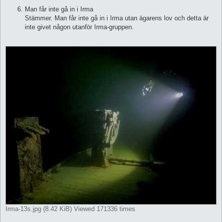
Man får inte gå in i Irma
Stämmer. Man får inte gå in i Irma utan ägarens lov och detta är
inte givet någon utanför Irma-gruppen.
Irma-13s.jpg (8.42 KiB) Viewed 171336 times