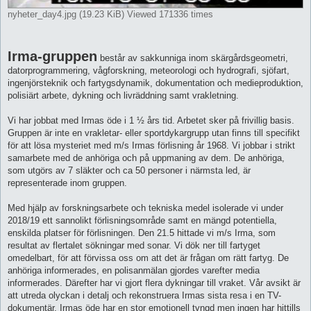
nyheter_day4.jpg (19.23 KiB) Viewed 171336 times
Irma-gruppen
består av sakkunniga inom skärgårdsgeometri,
datorprogrammering, vågforskning, meteorologi och hydrografi, sjöfart,
ingenjörsteknik och fartygsdynamik, dokumentation och medieproduktion,
polisiärt arbete, dykning och livräddning samt vrakletning.
Vi har jobbat med Irmas öde i 1 ½ års tid. Arbetet sker på frivillig basis.
Gruppen är inte en vrakletar- eller sportdykargrupp utan finns till specifikt
för att lösa mysteriet med m/s Irmas förlisning år 1968. Vi jobbar i strikt
samarbete med de anhöriga och på uppmaning av dem. De anhöriga,
som utgörs av 7 släkter och ca 50 personer i närmsta led, är
representerade inom gruppen.
Med hjälp av forskningsarbete och tekniska medel isolerade vi under
2018/19 ett sannolikt förlisningsområde samt en mängd potentiella,
enskilda platser för förlisningen. Den 21.5 hittade vi m/s Irma, som
resultat av flertalet sökningar med sonar. Vi dök ner till fartyget
omedelbart, för att förvissa oss om att det är frågan om rätt fartyg. De
anhöriga informerades, en polisanmälan gjordes varefter media
informerades. Därefter har vi gjort flera dykningar till vraket. Vår avsikt är
att utreda olyckan i detalj och rekonstruera Irmas sista resa i en TV-
dokumentär. Irmas öde har en stor emotionell tyngd men ingen har hittills